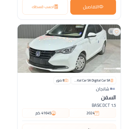
التفاصيل
احسب قسطك
مقارنة
Digital Car SA Digital Car SA
8
صور
شانجان
السفن
1.5 BASIC DCT
2024
41645
كم