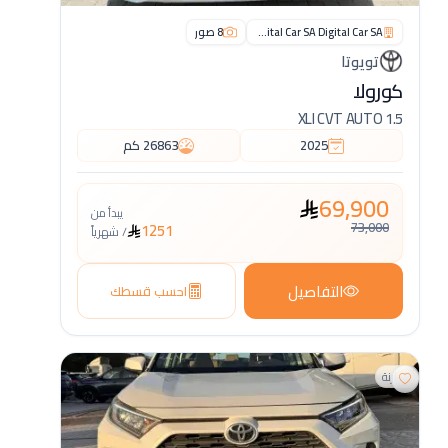
Digital Car SA Digital Car SA
8
صور
تويوتا
كورولا
1.5 XLI CVT AUTO
2025
26863
كم
69,900
يبدأ من
73,000
1251
/
شهرياً
التفاصيل
احسب قسطك
مقارنة