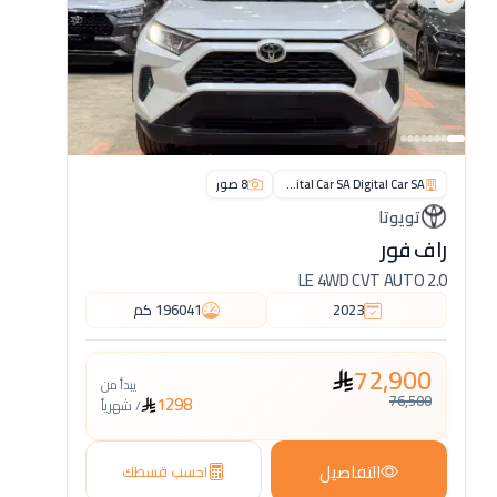
Digital Car SA Digital Car SA
8
صور
تويوتا
راف فور
2.0 LE 4WD CVT AUTO
2023
196041
كم
72,900
يبدأ من
76,500
1298
/
شهرياً
التفاصيل
احسب قسطك