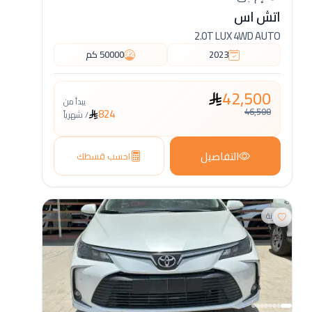
اتش اس
2.0T LUX 4WD AUTO
2023
50000
كم
42,500
يبدأ من
46,500
824
/
شهرياً
التفاصيل
احسب قسطك
مقارنة