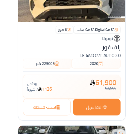
Digital Car SA Digital Car SA
8
صور
تويوتا
راف فور
2.0 LE 4WD CVT AUTO
2020
229003
كم
61,900
يبدأ من
63,500
1126
/
شهرياً
التفاصيل
احسب قسطك
مقارنة