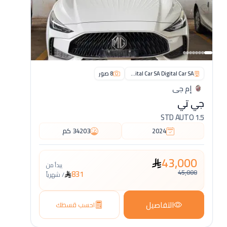
Digital Car SA Digital Car SA
8
صور
إم جي
جي تي
1.5 STD AUTO
2024
34203
كم
43,000
يبدأ من
45,000
831
/
شهرياً
التفاصيل
احسب قسطك