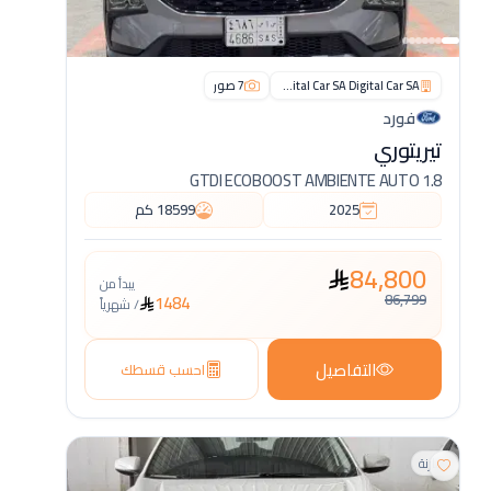
Digital Car SA Digital Car SA
7
صور
فورد
تيريتوري
1.8 GTDI ECOBOOST AMBIENTE AUTO
2025
18599
كم
84,800
يبدأ من
86,799
1484
/
شهرياً
التفاصيل
احسب قسطك
مقارنة