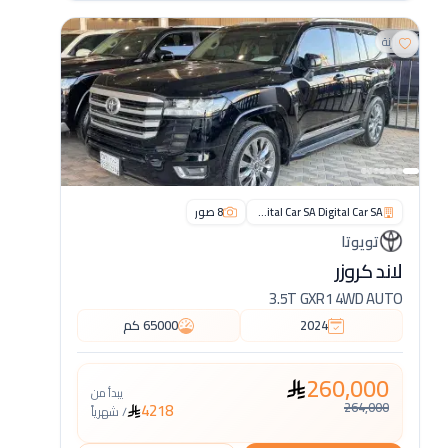
مقارنة
Digital Car SA Digital Car SA
8
صور
تويوتا
لاند كروزر
3.5T GXR1 4WD AUTO
2024
65000
كم
260,000
يبدأ من
264,000
4218
/
شهرياً